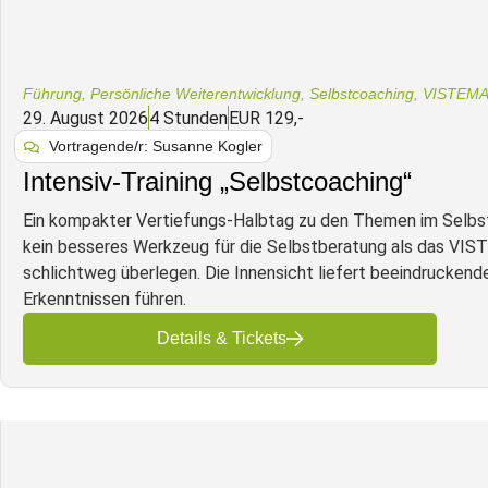
Führung
,
Persönliche Weiterentwicklung
,
Selbstcoaching
,
VISTEMA
29. August 2026
4 Stunden
EUR 129,-
Vortragende/r: Susanne Kogler
Intensiv-Training „Selbstcoaching“
Ein kompakter Vertiefungs-Halbtag zu den Themen im Sel
kein besseres Werkzeug für die Selbstberatung als das VI
schlichtweg überlegen. Die Innensicht liefert beeindruckende
Erkenntnissen führen.
Details & Tickets