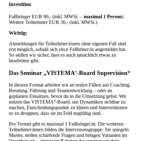
Investition
Fallbringer EUR 90,- (inkl. MWSt. –
maximal 1 Person
)
Weitere Teilnehmer EUR 30,- (inkl. MWSt.)
Wichtig:
Anmeldungen für Teilnehmer:innen ohne eigenen Fall sind
erst möglich, sobald sich ein:e Fallbriner:in angemeldet hat.
So stellen wir sicher, dass es auch tatsächlich etwas zu
bearbeiten gibt.
Das Seminar „VISTEMA
-Board Supervision“
®
In diesem Format arbeiten wir an realen Fällen aus Coaching,
Beratung, Führung und Teamentwicklung – oder an
geplanten Einsätzen, bevor du in die Umsetzung gehst. Wir
nutzen das VISTEMA
-Board, um Dynamiken sichtbar zu
®
machen, Entscheidungspunkte zu klären und Interventionen
so zu designen, dass sie im Feld tragfähig sind.
Pro Termin gibt es maximal 1 Fallbringer:in. Die weiteren
Teilnehmer:innen bilden die Intervisionsgruppe: Sie spiegeln
Muster, stellen schärfende Fragen und bringen Varianten im
Vorgehen ein – immer im Rahmen der supervisorischen