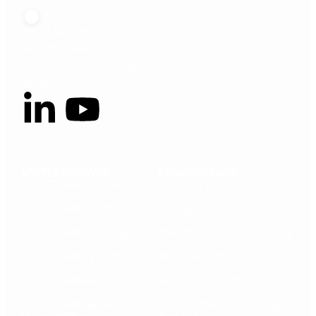
VISTEMA GmbH
Margaritenweg 9
A-2301 Groß-Enzersdorf
Österreich
VISTEMA®-Welt
Einsatzgebiete
VISTEMA®-Academy
Coaching & Beratung
VISTEMA®-Board
Therapie & Integration
VISTEMA®-Coaching
Mediation & Konfliktlösung
VISTEMA®-Experts
Management & Führung
VISTEMA®-Media
Ausbildung & Training
VISTEMA®-Network
Persönliche Entwicklung