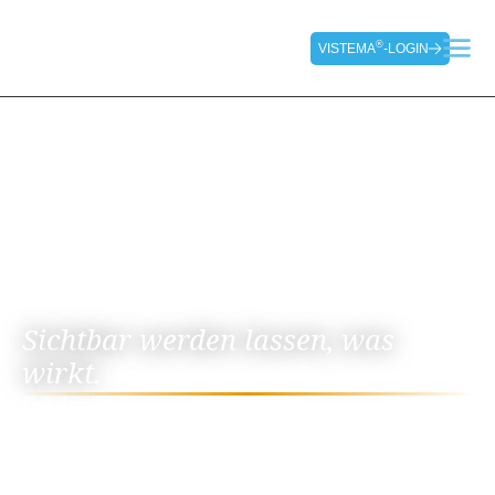
®
VISTEMA
-LOGIN
®
VISTEMA
-Coaching
Sichtbar werden lassen, was
wirkt.
Entdecken Sie ein Coaching-Konzept, das
methodische Tiefe mit digitaler Innovation
verbindet. Erfahren Sie, wie Sie komplexe