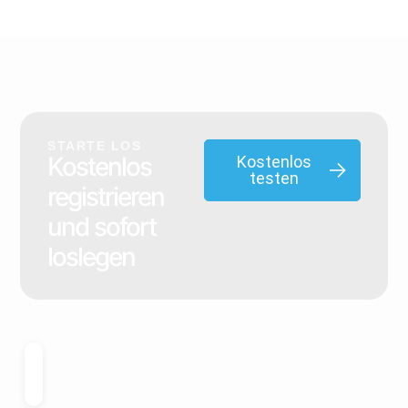
Du willst dein Potenzial entfalten und bewusster
®
leben? Das VISTEMA
-Board begleitet dich auf
deinem Weg zu Klarheit, Wachstum und
STARTE LOS
Selbstwirksamkeit.
Kostenlos
Kostenlos
testen
registrieren
und sofort
loslegen