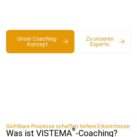
Prozesse strukturieren und durch gezielte
visuelle Impulse nachhaltige Lösungen bei
Ihren Klienten bewirken
Unser Coaching-
Zu unseren
Konzept
Experts
Sichtbare Prozesse schaffen tiefere Erkenntnisse
®
Was ist VISTEMA
-Coaching?