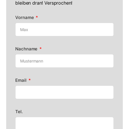
bleiben dran! Versprochen!
Vorname
Nachname
Email
Tel.