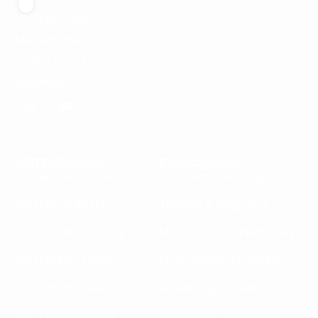
VISTEMA GmbH
Margaritenweg 9
A-2301 Groß-Enzersdorf
Österreich
VISTEMA®-Welt
Einsatzgebiete
VISTEMA®-Academy
Coaching & Beratung
VISTEMA®-Board
Therapie & Integration
VISTEMA®-Coaching
Mediation & Konfliktlösung
VISTEMA®-Experts
Management & Führung
VISTEMA®-Media
Ausbildung & Training
VISTEMA®-Network
Persönliche Entwicklung