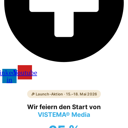
inkedin-
Youtube
in
🎉 Launch-Aktion · 15.–18. Mai 2026
Wir feiern den Start von
VISTEMA® Media