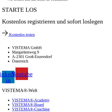
STARTE LOS
Kostenlos registrieren und sofort loslegen
Kostenlos testen
VISTEMA GmbH
Margaritenweg 9
A-2301 Groß-Enzersdorf
Österreich
inkedin-
Youtube
in
VISTEMA®-Welt
VISTEMA®-Academy
VISTEMA®-Board
VISTEMA®-Coaching